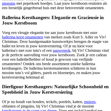
pinguins
met peperkoek hoedjes. Laat jouw kerstboom eruitzien als
een feestelijk gingerbread huis met deze betoverende ornamenten.
Ballerina Kersthangers: Elegantie en Gracieusie in
Jouw Kerstboom
Voeg een vleugje elegantie toe aan jouw kerstboom met onze
ballerina kerst ornamenten
van merken zoals Kurt S. Adler en Viv!
Christmas. Deze handgemaakte kunstwerkjes brengen de magie van
ballet tot leven in jouw kerstversiering. Of je nu kiest voor
ballerina's met
roze tutu's
of een
pauwenrok
, bij Viv! Christmas vind
je de perfecte aanvulling voor jouw kerstboom. Zoek je een cadeau
voor een balletliefhebber of houd je gewoon van verfijnde
ornamenten? Ontdek ons brede assortiment unieke ballerina
kersthangers. De ballerina kerstornamenten schitteren in hun
mooiste tutu’s vol glitters, parels en bloemetjes, en maken jouw
kerstversiering helemaal af.
Dierfiguur Kersthangers: Natuurlijke Schoonheid en
Speelsheid in Jouw Kerstversiering
Of je nu houdt van honden, teckels, poedels, katten,
muizen
,
olifanten of pinguïns, bij Viv! Christmas vind je de mooiste
kersthangers in de vorm van dieren
. Voeg een
teckel kerstbal
toe