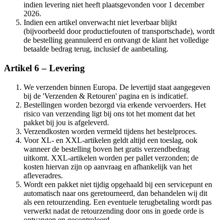
indien levering niet heeft plaatsgevonden voor 1 december
2026.
Indien een artikel onverwacht niet leverbaar blijkt
(bijvoorbeeld door productiefouten of transportschade), wordt
de bestelling geannuleerd en ontvangt de klant het volledige
betaalde bedrag terug, inclusief de aanbetaling.
Artikel 6 – Levering
We verzenden binnen Europa. De levertijd staat aangegeven
bij de 'Verzenden & Retouren' pagina en is indicatief.
Bestellingen worden bezorgd via erkende vervoerders. Het
risico van verzending ligt bij ons tot het moment dat het
pakket bij jou is afgeleverd.
Verzendkosten worden vermeld tijdens het bestelproces.
Voor XL- en XXL-artikelen geldt altijd een toeslag, ook
wanneer de bestelling boven het gratis verzendbedrag
uitkomt. XXL-artikelen worden per pallet verzonden; de
kosten hiervan zijn op aanvraag en afhankelijk van het
afleveradres.
Wordt een pakket niet tijdig opgehaald bij een servicepunt en
automatisch naar ons geretourneerd, dan behandelen wij dit
als een retourzending. Een eventuele terugbetaling wordt pas
verwerkt nadat de retourzending door ons in goede orde is
ontvangen en gecontroleerd.