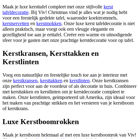
Maak je luxe kersttafel compleet met onze stijlvolle
kerst
tafeldecoratie
. Bij Viv! Christmas vind je alles wat je nodig hebt
voor een feestelijk gedekte tafel, waaronder koektrommels,
kerstservetten
en
kerstmokken
. Onze luxe kerst tafeldecoratie is niet
alleen praktisch, maar voegt ook een vleugje elegantie en
gezelligheid toe aan je eettafel. Creëer een warme en uitnodigende
sfeer voor je gasten met onze prachtige kerstdecoratie voor op tafel.
Kerstkransen, Kersttakken en
Kerstlinten
Voeg een natuurlijke en feestelijke touch toe aan je interieur met
onze
kerstkransen
,
kersttakken
en
kerstlinten
. Onze kerstkransen
zijn perfect voor aan de voordeur of als decoratie in huis. Combineer
met kersttakken en kerstlinten om je kerstdecoratie compleet te
maken. Onze kerstlinten, geïmporteerd uit Amerika, zijn ideaal voor
het maken van prachtige strikken en het versieren van je kerstboom
of kerstkrans.
Luxe Kerstboomrokken
Maak je kerstboom helemaal af met een luxe kerstboomrok van Viv!