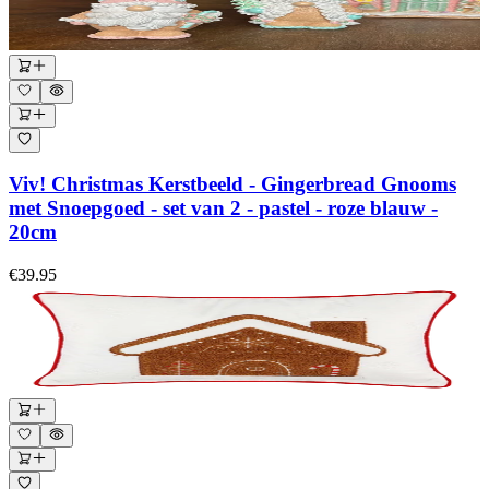
Viv! Christmas Kerstbeeld - Gingerbread Gnooms
met Snoepgoed - set van 2 - pastel - roze blauw -
20cm
€39.95