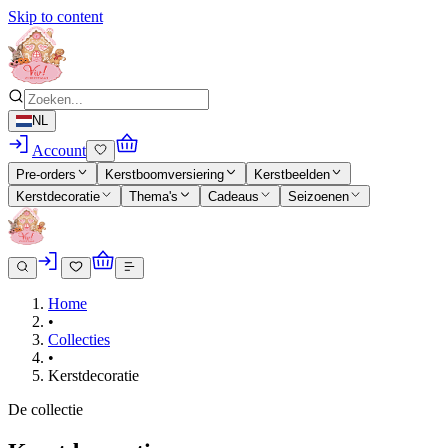
Skip to content
NL
Account
Pre-orders
Kerstboomversiering
Kerstbeelden
Kerstdecoratie
Thema's
Cadeaus
Seizoenen
Home
•
Collecties
•
Kerstdecoratie
De collectie