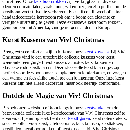
Christmas. Onze
kerstboomrokken
zijn verkrijgbaar in diverse
kleuren en materialen, zoals rood, wit en roze, en zijn perfect om de
kerstboomvoet stijlvol te verbergen. Kies uit een fluweel of katoen
handgedecoreerde kerstboom rok om je boom een elegante en
verfijnde uitstraling te geven. Deze exclusieve kerstboom rokken,
geïmporteerd uit Amerika, vind je nergens anders in Europa.
Kerst Kussens van Viv! Christmas
Breng extra comfort en stijl in huis met onze
kerst kussens
. Bij Viv!
Christmas vind je een uitgebreide collectie kussens voor kerst,
waaronder een gingerbread kussen, zuurstok kerst kussen en
klassieke rode kerstkussens. Deze sfeervolle kerst kussentjes zijn
perfect voor de woonkamer, slaapkamer en kinderkamer, en voegen
een warme en feestelijke touch toe aan je interieur. Onze luxe kerst
kussens zijn niet alleen decoratief, maar ook heerlijk comfortabel.
Ontdek de Magie van Viv! Christmas
Bezoek onze webshop of kom langs in onze
kerstwinkel
om de
betoverende collectie luxe kerstdecoratie van Viv! Christmas zelf te
ervaren. Of je nu op zoek bent naar
kerstfiguren
, kerst notenkrakers,
sneeuwbollen voor kerst, tafeldecoratie, kerstkransen, kersttakken,
kerstlinten, kerstboomrokken of kerstkussens, bij Viv! Christmas