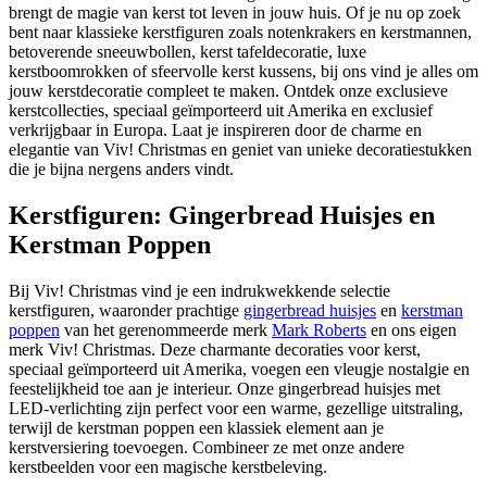
brengt de magie van kerst tot leven in jouw huis. Of je nu op zoek
bent naar klassieke kerstfiguren zoals notenkrakers en kerstmannen,
betoverende sneeuwbollen, kerst tafeldecoratie, luxe
kerstboomrokken of sfeervolle kerst kussens, bij ons vind je alles om
jouw kerstdecoratie compleet te maken. Ontdek onze exclusieve
kerstcollecties, speciaal geïmporteerd uit Amerika en exclusief
verkrijgbaar in Europa. Laat je inspireren door de charme en
elegantie van Viv! Christmas en geniet van unieke decoratiestukken
die je bijna nergens anders vindt.
Kerstfiguren: Gingerbread Huisjes en
Kerstman Poppen
Bij Viv! Christmas vind je een indrukwekkende selectie
kerstfiguren, waaronder prachtige
gingerbread huisjes
en
kerstman
poppen
van het gerenommeerde merk
Mark Roberts
en ons eigen
merk Viv! Christmas. Deze charmante decoraties voor kerst,
speciaal geïmporteerd uit Amerika, voegen een vleugje nostalgie en
feestelijkheid toe aan je interieur. Onze gingerbread huisjes met
LED-verlichting zijn perfect voor een warme, gezellige uitstraling,
terwijl de kerstman poppen een klassiek element aan je
kerstversiering toevoegen. Combineer ze met onze andere
kerstbeelden voor een magische kerstbeleving.