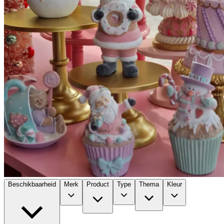
Beschikbaarheid
Merk
Product
Type
Thema
Kleur