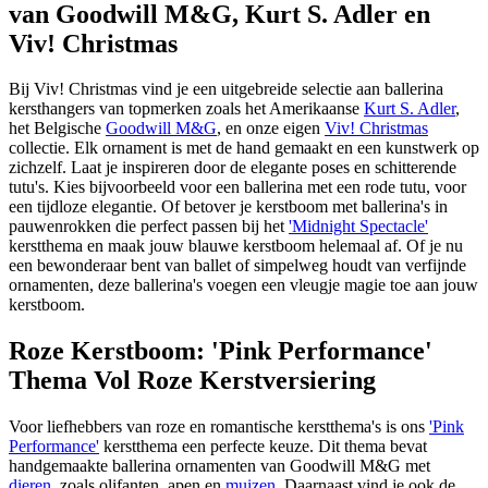
van Goodwill M&G, Kurt S. Adler en
Viv! Christmas
Bij Viv! Christmas vind je een uitgebreide selectie aan ballerina
kersthangers van topmerken zoals het Amerikaanse
Kurt S. Adler
,
het Belgische
Goodwill M&G
, en onze eigen
Viv! Christmas
collectie. Elk ornament is met de hand gemaakt en een kunstwerk op
zichzelf. Laat je inspireren door de elegante poses en schitterende
tutu's. Kies bijvoorbeeld voor een
ballerina met een rode tutu
, voor
een tijdloze elegantie. Of betover je kerstboom met ballerina's in
pauwenrokken die perfect passen bij het
'Midnight Spectacle'
kerstthema en maak jouw blauwe kerstboom helemaal af. Of je nu
een bewonderaar bent van ballet of simpelweg houdt van verfijnde
ornamenten, deze ballerina's voegen een vleugje magie toe aan jouw
kerstboom.
Roze Kerstboom: 'Pink Performance'
Thema Vol Roze Kerstversiering
Voor liefhebbers van roze en romantische kerstthema's is ons
'Pink
Performance'
kerstthema een perfecte keuze. Dit thema bevat
handgemaakte ballerina ornamenten van Goodwill M&G met
dieren
, zoals
olifanten
,
apen
en
muizen
. Daarnaast vind je ook de