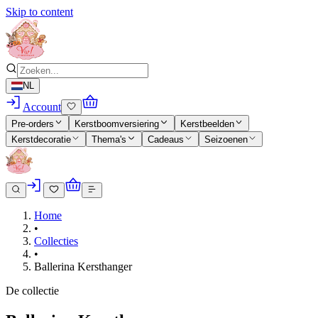
Skip to content
NL
Account
Pre-orders
Kerstboomversiering
Kerstbeelden
Kerstdecoratie
Thema's
Cadeaus
Seizoenen
Home
•
Collecties
•
Ballerina Kersthanger
De collectie