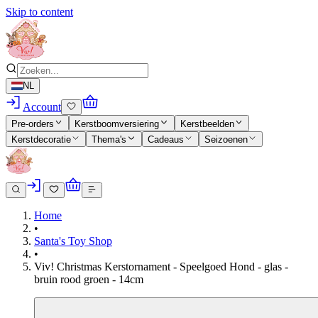
Skip to content
NL
Account
Pre-orders
Kerstboomversiering
Kerstbeelden
Kerstdecoratie
Thema's
Cadeaus
Seizoenen
Home
•
Santa's Toy Shop
•
Viv! Christmas Kerstornament - Speelgoed Hond - glas -
bruin rood groen - 14cm