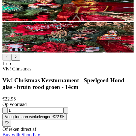
1
/
5
Viv! Christmas
Viv! Christmas Kerstornament - Speelgoed Hond -
glas - bruin rood groen - 14cm
€22.95
Op voorraad
Voeg toe aan winkelwagen
·
€22.95
Of reken direct af
Buy with Shop Pay