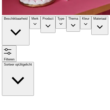
Beschikbaarheid
Merk
Product
Type
Thema
Kleur
Materiaal
Filteren
Sorteer op
Uitgelicht