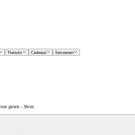
Thema's
Cadeaus
Seizoenen
 roze groen - 36cm