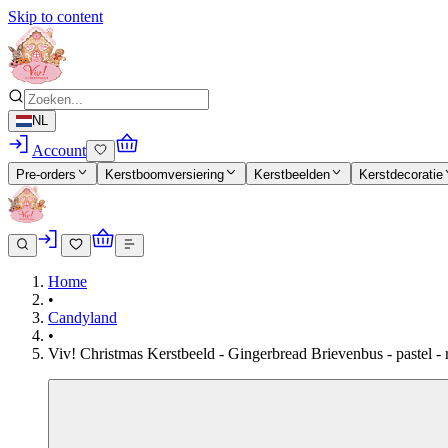
Skip to content
NL
Account
Pre-orders
Kerstboomversiering
Kerstbeelden
Kerstdecoratie
Home
•
Candyland
•
Viv! Christmas Kerstbeeld - Gingerbread Brievenbus - pastel -