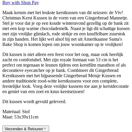
Buy with Shop Pay
Maak kennis met het leukste kerstkussen van dit seizoen: de Viv!
Christmas Kerst Kussen in de vorm van een Gingerbread Mannetje.
Stel je voor dat je op een koude winteravond gezellig op de bank zit
met een kop warme chocolademelk. Naast je ligt dit schattige kussen
met zijn vrolijke glimlach, rode strikje en een knuffelbare zuurstok
in zijn handen. Het lijkt wel alsof hij net uit Amerikaanse Santa's
Bake Shop is komen lopen om jouw woonkamer op te vrolijken!
Dit kussen is niet alleen een feest voor het oog, maar ook heerlijk
zacht en comfortabel. Met zijn royale formaat van 53 cm is het
perfect om tegenaan te leunen tijdens een kerstfilm marathon of als
decoratieve eyecatcher op je bank. Combineer dit Gingerbread
Kerstkussen met het bijpassende Gingerbread Meisje Kussen en
andere traditionele rood-witte kerstkussens voor een complete,
feestelijke look. Voeg deze vrolijke kussens toe aan je kerstdecoratie
en geniet van een zoet en knus kerstseizoen!
Dit kussen wordt gevuld geleverd.
Materiaal: Stof
Maat: 53x39x11cm
Verzenden & Retouren