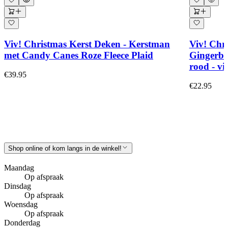
Viv! Christmas Kerst Deken - Kerstman
Viv! Chr
met Candy Canes Roze Fleece Plaid
Gingerbr
rood - v
€39.95
€22.95
Shop online of kom langs in de winkel!
Maandag
Op afspraak
Dinsdag
Op afspraak
Woensdag
Op afspraak
Donderdag