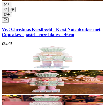
Viv! Christmas Kerstbeeld - Kerst Notenkraker met
Cupcakes - pastel - roze blauw - 46cm
€64.95