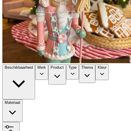
Beschikbaarheid
Merk
Product
Type
Thema
Kleur
Materiaal