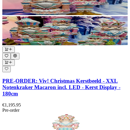
PRE-ORDER: Viv! Christmas Kerstbeeld - XXL
Notenkraker Macaron incl. LED - Kerst Display -
180cm
€1,195.95
Pre-order