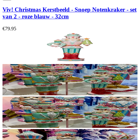
Viv! Christmas Kerstbeeld - Snoep Notenkraker - set
van 2 - roze blauw - 32cm
€79.95