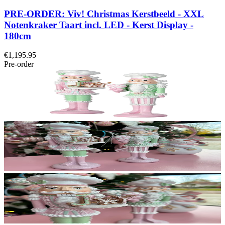
PRE-ORDER: Viv! Christmas Kerstbeeld - XXL
Notenkraker Taart incl. LED - Kerst Display -
180cm
€1,195.95
Pre-order