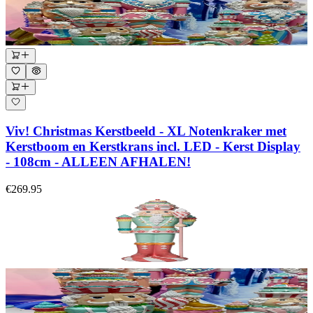
Viv! Christmas Kerstbeeld - XL Notenkraker met
Kerstboom en Kerstkrans incl. LED - Kerst Display
- 108cm - ALLEEN AFHALEN!
€269.95