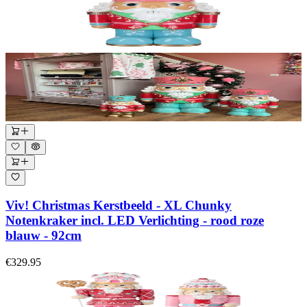
Viv! Christmas Kerstbeeld - XL Chunky
Notenkraker incl. LED Verlichting - rood roze
blauw - 92cm
€329.95