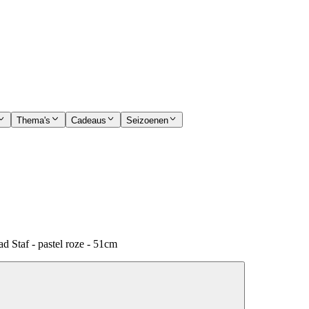
Thema's
Cadeaus
Seizoenen
 Staf - pastel roze - 51cm