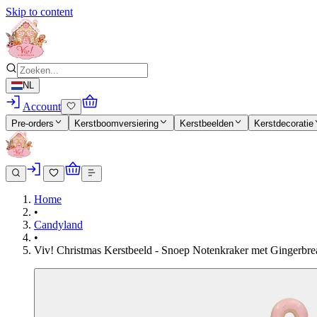
Skip to content
NL
Account
Pre-orders
Kerstboomversiering
Kerstbeelden
Kerstdecoratie
Home
•
Candyland
•
Viv! Christmas Kerstbeeld - Snoep Notenkraker met Gingerbread