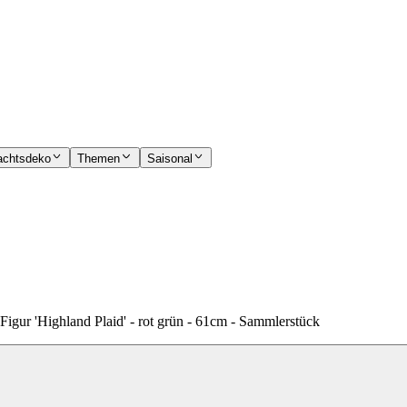
achtsdeko
Themen
Saisonal
igur 'Highland Plaid' - rot grün - 61cm - Sammlerstück