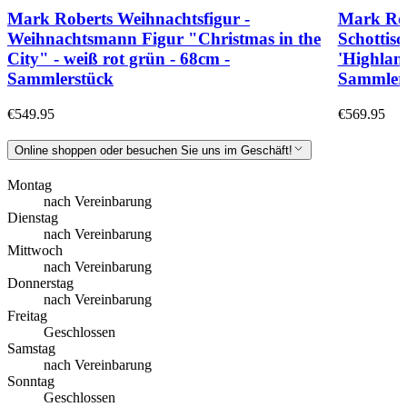
Mark Roberts Weihnachtsfigur -
Mark Rob
Weihnachtsmann Figur "Christmas in the
Schottis
City" - weiß rot grün - 68cm -
'Highland
Sammlerstück
Sammler
€549.95
€569.95
Online shoppen oder besuchen Sie uns im Geschäft!
Montag
nach Vereinbarung
Dienstag
nach Vereinbarung
Mittwoch
nach Vereinbarung
Donnerstag
nach Vereinbarung
Freitag
Geschlossen
Samstag
nach Vereinbarung
Sonntag
Geschlossen