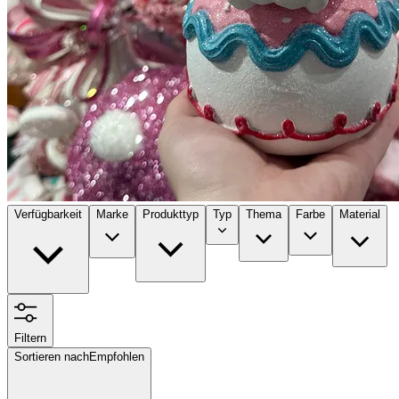
Verfügbarkeit
Marke
Produkttyp
Typ
Thema
Farbe
Material
Filtern
Sortieren nach
Empfohlen