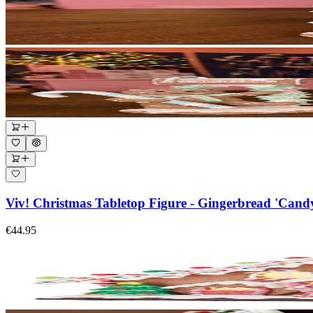
Viv! Christmas Tabletop Figure - Gingerbread 'Candy
€44.95