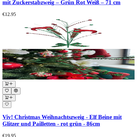
mit Zuckerstabzweig – Grün Rot Weiß – 71 cm
€12.95
Viv! Christmas Weihnachtszweig - Elf Beine mit
Glitzer und Pailletten - rot grün - 86cm
€19.95