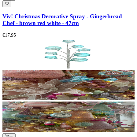
Viv! Christmas Decorative Spray - Gingerbread
Chef - brown red white - 47cm
€17.95