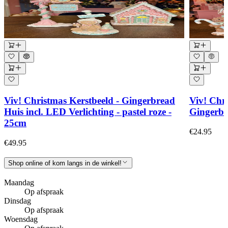
Viv! Christmas Kerstbeeld - Gingerbread
Viv! Chri
Huis incl. LED Verlichting - pastel roze -
Gingerbre
25cm
€24.95
€49.95
Shop online of kom langs in de winkel!
Maandag
Op afspraak
Dinsdag
Op afspraak
Woensdag