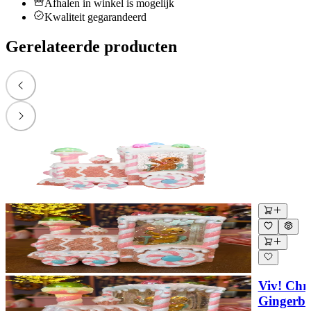
Afhalen in winkel is mogelijk
Kwaliteit gegarandeerd
Gerelateerde producten
Viv! Chr
Gingerbr