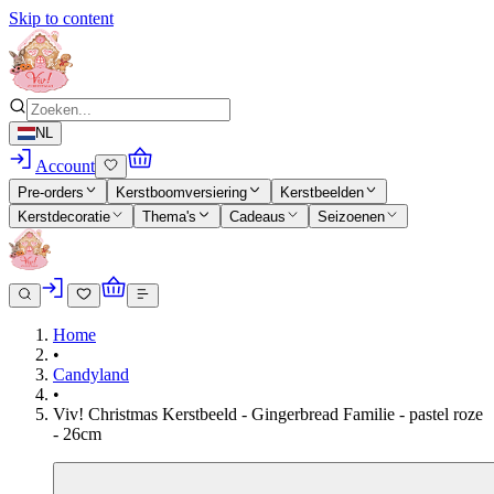
Skip to content
NL
Account
Pre-orders
Kerstboomversiering
Kerstbeelden
Kerstdecoratie
Thema's
Cadeaus
Seizoenen
Home
•
Candyland
•
Viv! Christmas Kerstbeeld - Gingerbread Familie - pastel roze
- 26cm