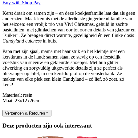
Buy with Shop Pay
Kerst draait om samen zijn – en deze koekjesfamilie laat dat als geen
ander zien. Maak kennis met de allerliefste gingerbread familie van
het seizoen: een vrolijk trio van Viv! Christmas, gehuld in zachte
pasteltinten, met glimlachen van oor tot oor en details van glazuur en
“suiker”. Ze brengen direct warmte, gezelligheid én een flinke dosis
Candyland cuteness
in huis.
Papa met zijn sjaal, mama met haar strik en het kleintje met een
kerstkrans in de hand: samen staan ze stevig op een feestelijk
voetstuk van sneeuw en gekleurde snoepjes. Met hun glitter
afwerking en zorgvuldig uitgewerkte details zijn ze perfect als
blikvanger op tafel, in een kerstdorp of op de vensterbank. Ze
maken van elke plek een klein Candyland – zó lief, zó zoet, zó
kerst!
Materiaal: resin
Maat: 23x12x26cm
Verzenden & Retouren
Deze producten zijn ook interessant