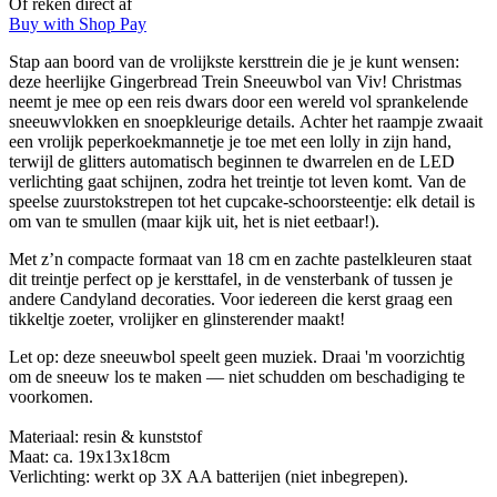
Of reken direct af
Buy with Shop Pay
Stap aan boord van de vrolijkste kersttrein die je je kunt wensen:
deze heerlijke Gingerbread Trein Sneeuwbol van Viv! Christmas
neemt je mee op een reis dwars door een wereld vol sprankelende
sneeuwvlokken en snoepkleurige details. Achter het raampje zwaait
een vrolijk peperkoekmannetje je toe met een lolly in zijn hand,
terwijl de glitters automatisch beginnen te dwarrelen en de LED
verlichting gaat schijnen, zodra het treintje tot leven komt. Van de
speelse zuurstokstrepen tot het cupcake-schoorsteentje: elk detail is
om van te smullen (maar kijk uit, het is niet eetbaar!).
Met z’n compacte formaat van 18 cm en zachte pastelkleuren staat
dit treintje perfect op je kersttafel, in de vensterbank of tussen je
andere Candyland decoraties. Voor iedereen die kerst graag een
tikkeltje zoeter, vrolijker en glinsterender maakt!
Let op: deze sneeuwbol speelt geen muziek. Draai 'm voorzichtig
om de sneeuw los te maken — niet schudden om beschadiging te
voorkomen.
Materiaal: resin & kunststof
Maat: ca. 19x13x18cm
Verlichting: werkt op 3X AA batterijen (niet inbegrepen).