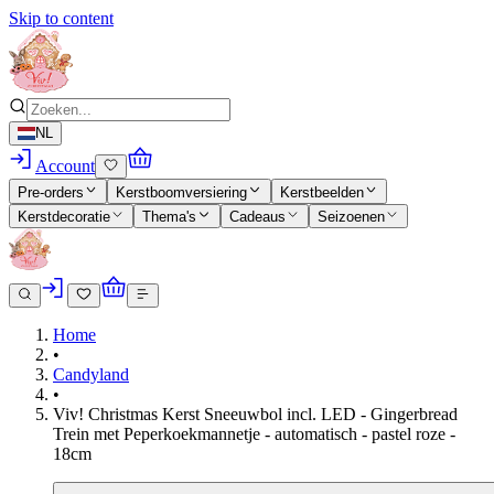
Skip to content
NL
Account
Pre-orders
Kerstboomversiering
Kerstbeelden
Kerstdecoratie
Thema's
Cadeaus
Seizoenen
Home
•
Candyland
•
Viv! Christmas Kerst Sneeuwbol incl. LED - Gingerbread
Trein met Peperkoekmannetje - automatisch - pastel roze -
18cm