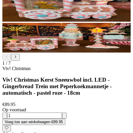
1
/
7
Viv! Christmas
Viv! Christmas Kerst Sneeuwbol incl. LED -
Gingerbread Trein met Peperkoekmannetje -
automatisch - pastel roze - 18cm
€89.95
Op voorraad
Voeg toe aan winkelwagen
·
€89.95