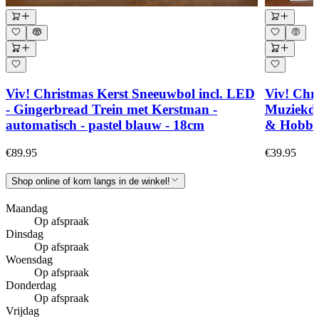
Viv! Christmas Kerst Sneeuwbol incl. LED
Viv! Chri
- Gingerbread Trein met Kerstman -
Muziekdo
automatisch - pastel blauw - 18cm
& Hobbel
€89.95
€39.95
Shop online of kom langs in de winkel!
Maandag
Op afspraak
Dinsdag
Op afspraak
Woensdag
Op afspraak
Donderdag
Op afspraak
Vrijdag