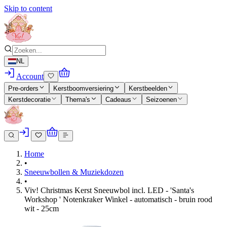
Skip to content
NL
Account
Pre-orders
Kerstboomversiering
Kerstbeelden
Kerstdecoratie
Thema's
Cadeaus
Seizoenen
Home
•
Sneeuwbollen & Muziekdozen
•
Viv! Christmas Kerst Sneeuwbol incl. LED - 'Santa's
Workshop ' Notenkraker Winkel - automatisch - bruin rood
wit - 25cm