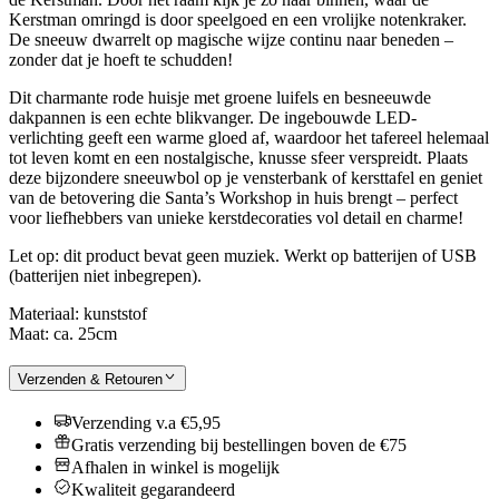
Kerstman omringd is door speelgoed en een vrolijke notenkraker.
De sneeuw dwarrelt op magische wijze continu naar beneden –
zonder dat je hoeft te schudden!
Dit charmante rode huisje met groene luifels en besneeuwde
dakpannen is een echte blikvanger. De ingebouwde LED-
verlichting geeft een warme gloed af, waardoor het tafereel helemaal
tot leven komt en een nostalgische, knusse sfeer verspreidt. Plaats
deze bijzondere sneeuwbol op je vensterbank of kersttafel en geniet
van de betovering die Santa’s Workshop in huis brengt – perfect
voor liefhebbers van unieke kerstdecoraties vol detail en charme!
Let op: dit product bevat geen muziek. Werkt op batterijen of USB
(batterijen niet inbegrepen).
Materiaal: kunststof
Maat: ca. 25cm
Verzenden & Retouren
Verzending v.a €5,95
Gratis verzending bij bestellingen boven de €75
Afhalen in winkel is mogelijk
Kwaliteit gegarandeerd