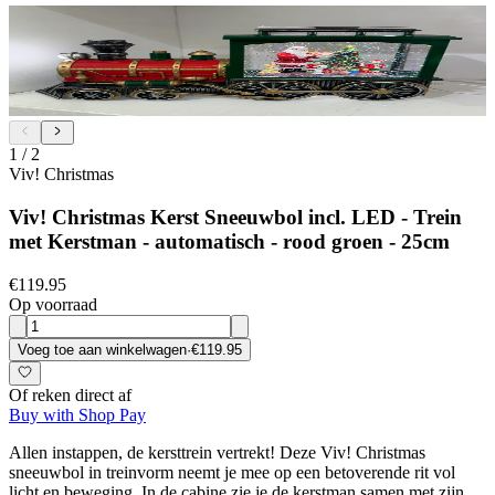
1
/
2
Viv! Christmas
Viv! Christmas Kerst Sneeuwbol incl. LED - Trein
met Kerstman - automatisch - rood groen - 25cm
€119.95
Op voorraad
Voeg toe aan winkelwagen
·
€119.95
Of reken direct af
Buy with Shop Pay
Allen instappen, de kersttrein vertrekt! Deze Viv! Christmas
sneeuwbol in treinvorm neemt je mee op een betoverende rit vol
licht en beweging. In de cabine zie je de kerstman samen met zijn