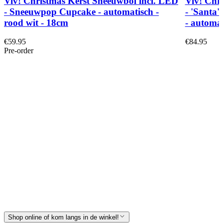
Viv! Christmas Kerst Sneeuwbol incl. LED
Viv! Chr
- Sneeuwpop Cupcake - automatisch -
- 'Santa
rood wit - 18cm
- automat
€59.95
€84.95
Pre-order
Shop online of kom langs in de winkel!