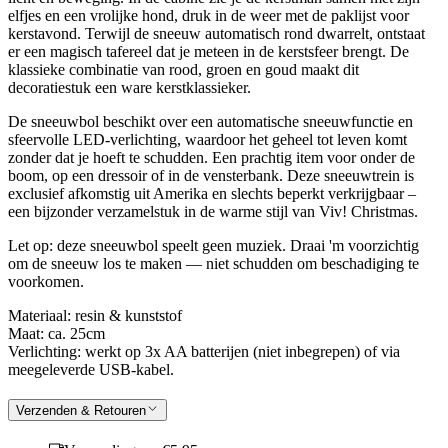
elfjes en een vrolijke hond, druk in de weer met de paklijst voor
kerstavond. Terwijl de sneeuw automatisch rond dwarrelt, ontstaat
er een magisch tafereel dat je meteen in de kerstsfeer brengt. De
klassieke combinatie van rood, groen en goud maakt dit
decoratiestuk een ware kerstklassieker.
De sneeuwbol beschikt over een automatische sneeuwfunctie en
sfeervolle LED-verlichting, waardoor het geheel tot leven komt
zonder dat je hoeft te schudden. Een prachtig item voor onder de
boom, op een dressoir of in de vensterbank. Deze sneeuwtrein is
exclusief afkomstig uit Amerika en slechts beperkt verkrijgbaar –
een bijzonder verzamelstuk in de warme stijl van Viv! Christmas.
Let op: deze sneeuwbol speelt geen muziek. Draai 'm voorzichtig
om de sneeuw los te maken — niet schudden om beschadiging te
voorkomen.
Materiaal: resin & kunststof
Maat: ca. 25cm
Verlichting: werkt op 3x AA batterijen (niet inbegrepen) of via
meegeleverde USB-kabel.
Verzenden & Retouren