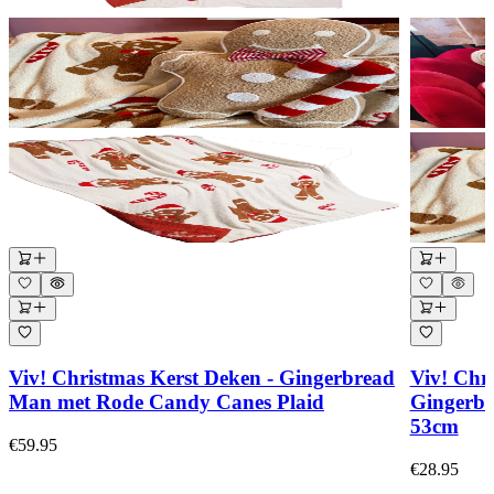
Viv! Christmas Kerst Deken - Gingerbread
Viv! Chr
Man met Rode Candy Canes Plaid
Gingerbr
53cm
€59.95
€28.95