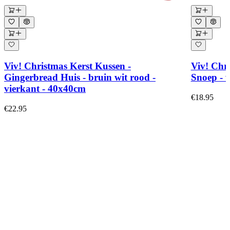
Viv! Christmas Kerst Kussen -
Viv! Chr
Gingerbread Huis - bruin wit rood -
Snoep - w
vierkant - 40x40cm
€18.95
€22.95