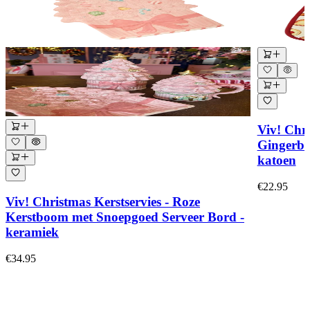
Viv! Chri
Gingerbr
katoen
€22.95
Viv! Christmas Kerstservies - Roze
Kerstboom met Snoepgoed Serveer Bord -
keramiek
€34.95