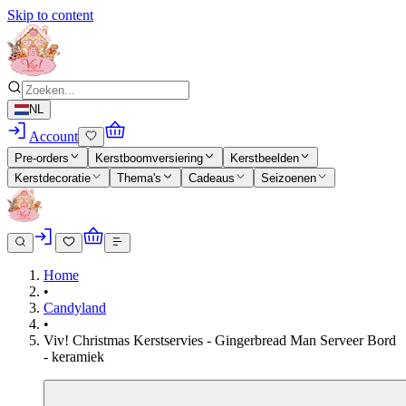
Skip to content
NL
Account
Pre-orders
Kerstboomversiering
Kerstbeelden
Kerstdecoratie
Thema's
Cadeaus
Seizoenen
Home
•
Candyland
•
Viv! Christmas Kerstservies - Gingerbread Man Serveer Bord
- keramiek