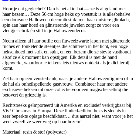
Hoor je dat gegiechel? Dan is het al te laat — ze is al geland met
haar bezem… Deze 56 cm hoge heks op voetstuk is is allesbehalve
een doorsnee Halloween decoratiestuk: met haar duistere glimlach,
spin aan haar hoed en glinsterende juwelen zorgt ze voor een
vleugje schrik én stijl in je Halloweendecor.
Neem alleen al haar outfit: een fluweelzwarte japon met glitterende
ruches en fonkelende steentjes die schitteren in het licht, een hoge
heksenhoed met strik en spin, en een bezem die ze stevig vasthoudt
alsof ze elk moment kan opstijgen. Elk detail is met de hand
afgewerkt, waardoor je telkens iets nieuws ontdekt als je dichterbij
komt.
Zet haar op een vensterbank, naast je andere Halloweenfiguren of in
de hal als onheilspellende gastvrouw. Combineer haar met andere
exclusieve heksen uit onze collectie voor een magische setting die
betovert én griezelig is.
Rechtstreeks geïmporteerd uit Amerika en exclusief verkrijgbaar bij
Viv! Christmas in Europa. Deze limited‑edition heks is slechts in
zeer beperkte oplage beschikbaar… dus aarzel niet, want voor je het
weet zweeft ze weer weg op haar bezem!
Materiaal: resin & stof (polyester)