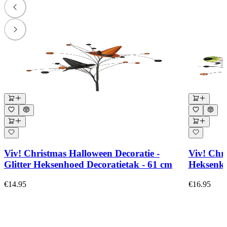
Viv! Christmas Halloween Decoratie -
Viv! Chr
Glitter Heksenhoed Decoratietak - 61 cm
Heksenke
€14.95
€16.95