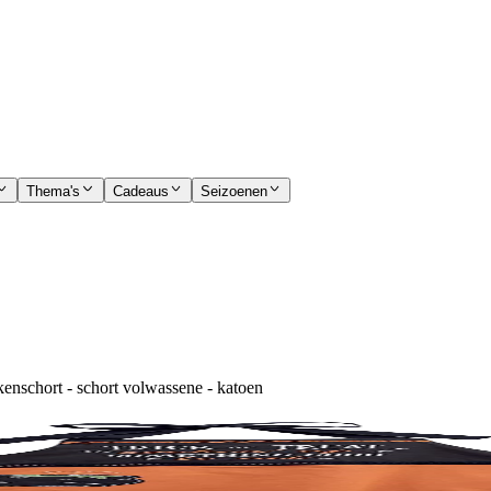
Thema's
Cadeaus
Seizoenen
kenschort - schort volwassene - katoen