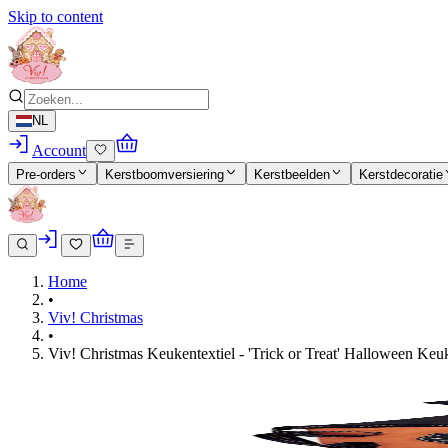
Skip to content
NL
Account
Pre-orders
Kerstboomversiering
Kerstbeelden
Kerstdecoratie
Home
•
Viv! Christmas
•
Viv! Christmas Keukentextiel - 'Trick or Treat' Halloween Keu