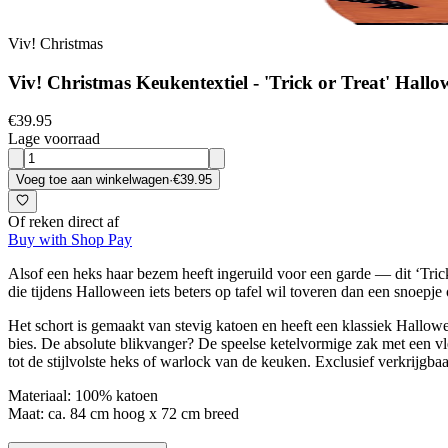
Viv! Christmas
Viv! Christmas Keukentextiel - 'Trick or Treat' Hall
€39.95
Lage voorraad
Voeg toe aan winkelwagen
·
€39.95
Of reken direct af
Buy with Shop Pay
Alsof een heks haar bezem heeft ingeruild voor een garde — dit ‘Trick
die tijdens Halloween iets beters op tafel wil toveren dan een snoepj
Het schort is gemaakt van stevig katoen en heeft een klassiek Hallo
bies. De absolute blikvanger? De speelse ketelvormige zak met een vl
tot de stijlvolste heks of warlock van de keuken. Exclusief verkrijgba
Materiaal: 100% katoen
Maat: ca. 84 cm hoog x 72 cm breed