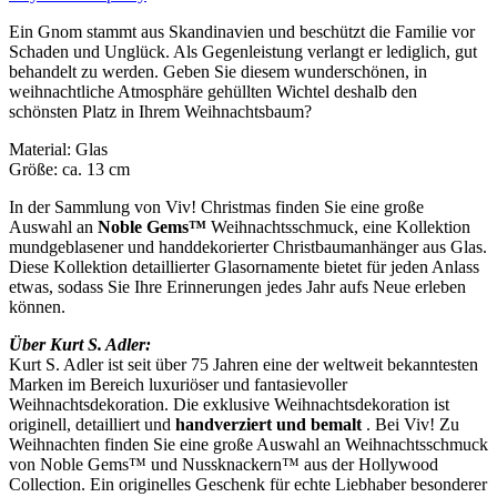
Ein Gnom stammt aus Skandinavien und beschützt die Familie vor
Schaden und Unglück. Als Gegenleistung verlangt er lediglich, gut
behandelt zu werden. Geben Sie diesem wunderschönen, in
weihnachtliche Atmosphäre gehüllten Wichtel deshalb den
schönsten Platz in Ihrem Weihnachtsbaum?
Material: Glas
Größe: ca. 13 cm
In der Sammlung von Viv! Christmas finden Sie eine große
Auswahl an
Noble Gems™
Weihnachtsschmuck, eine Kollektion
mundgeblasener und handdekorierter Christbaumanhänger aus Glas.
Diese Kollektion detaillierter Glasornamente bietet für jeden Anlass
etwas, sodass Sie Ihre Erinnerungen jedes Jahr aufs Neue erleben
können.
Über Kurt S. Adler:
Kurt S. Adler ist seit über 75 Jahren eine der weltweit bekanntesten
Marken im Bereich luxuriöser und fantasievoller
Weihnachtsdekoration. Die exklusive Weihnachtsdekoration ist
originell, detailliert und
handverziert und bemalt
. Bei Viv! Zu
Weihnachten finden Sie eine große Auswahl an Weihnachtsschmuck
von Noble Gems™ und Nussknackern™ aus der Hollywood
Collection. Ein originelles Geschenk für echte Liebhaber besonderer