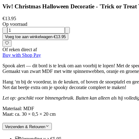
Viv! Christmas Halloween Decoratie - 'Trick or Trea
€13.95
Op voorraad
Voeg toe aan winkelwagen
·
€13.95
Of reken direct af
Buy with Shop Pay
Spook alert — dit bord is te leuk om aan voorbij te lopen! Met de spee
Gemaakt van zwart MDF met witte spinnenwebben, oranje en groene 
Hang ‘m bij de voordeur, in de keuken, of boven de snoeptafel en gee
Net dat beetje extra om je spooky decoratie compleet te maken!
Let op: geschikt voor binnengebruik. Buiten kan alleen als hij volle
Materiaal: MDF
Maat: ca. 30 × 0,5 × 20 cm
Verzenden & Retouren
Verzending v.a €5,95