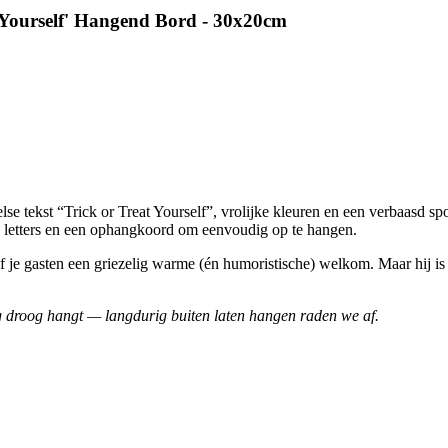
t Yourself' Hangend Bord - 30x20cm
lse tekst “Trick or Treat Yourself”, vrolijke kleuren en een verbaasd sp
letters en een ophangkoord om eenvoudig op te hangen.
f je gasten een griezelig warme (én humoristische) welkom. Maar hij is 
dig droog hangt — langdurig buiten laten hangen raden we af.