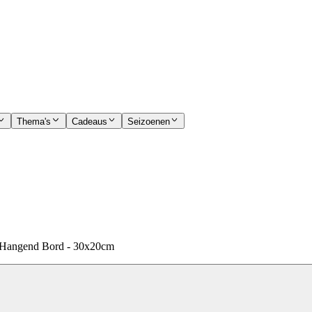
Thema's
Cadeaus
Seizoenen
f' Hangend Bord - 30x20cm