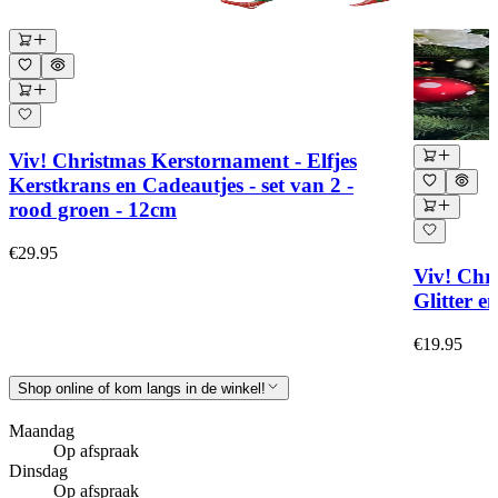
Viv! Christmas Kerstornament - Elfjes
Kerstkrans en Cadeautjes - set van 2 -
rood groen - 12cm
€29.95
Viv! Chri
Glitter e
€19.95
Shop online of kom langs in de winkel!
Maandag
Op afspraak
Dinsdag
Op afspraak