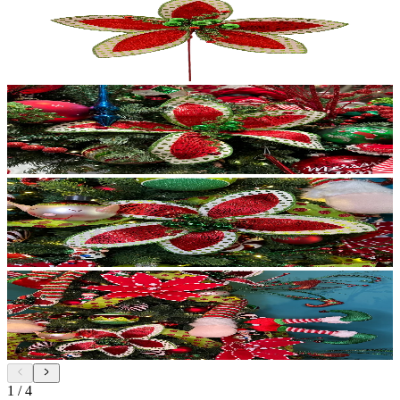
1
/
4