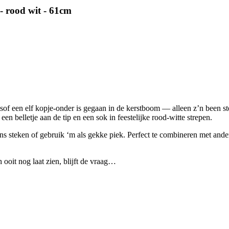
- rood wit - 61cm
lsof een elf kopje-onder is gegaan in de kerstboom — alleen z’n been st
en belletje aan de tip en een sok in feestelijke rood-witte strepen.
ns steken of gebruik ‘m als gekke piek. Perfect te combineren met ande
h ooit nog laat zien, blijft de vraag…