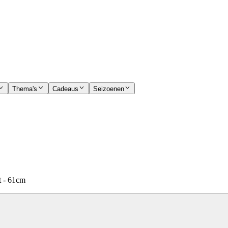
Thema's
Cadeaus
Seizoenen
t - 61cm