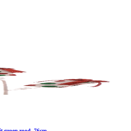
it groen rood- 76cm