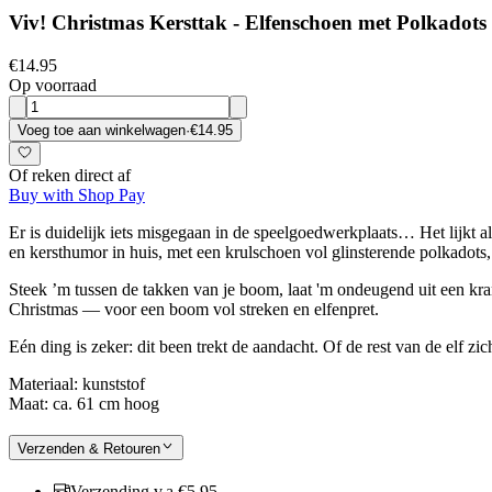
Viv! Christmas Kersttak - Elfenschoen met Polkadots 
€14.95
Op voorraad
Voeg toe aan winkelwagen
·
€14.95
Of reken direct af
Buy with Shop Pay
Er is duidelijk iets misgegaan in de speelgoedwerkplaats… Het lijkt a
en kersthumor in huis, met een krulschoen vol glinsterende polkadots, e
Steek ’m tussen de takken van je boom, laat 'm ondeugend uit een kra
Christmas — voor een boom vol streken en elfenpret.
Eén ding is zeker: dit been trekt de aandacht. Of de rest van de elf zic
Materiaal: kunststof
Maat: ca. 61 cm hoog
Verzenden & Retouren
Verzending v.a €5,95