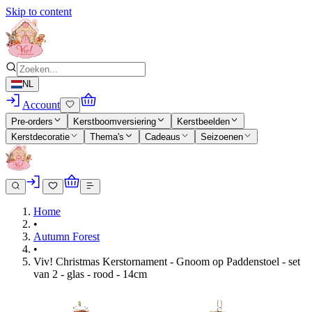
Skip to content
NL
Account
Pre-orders
Kerstboomversiering
Kerstbeelden
Kerstdecoratie
Thema's
Cadeaus
Seizoenen
Home
•
Autumn Forest
•
Viv! Christmas Kerstornament - Gnoom op Paddenstoel - set
van 2 - glas - rood - 14cm