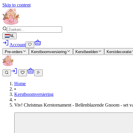
Skip to content
NL
Account
Pre-orders
Kerstboomversiering
Kerstbeelden
Kerstdecoratie
Home
•
Kerstboomversiering
•
Viv! Christmas Kerstornament - Bellenblazende Gnoom - set van 