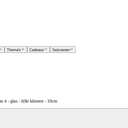
Thema's
Cadeaus
Seizoenen
4 - glas - felle kleuren - 10cm