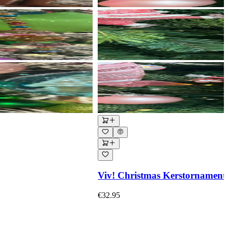
Viv! Christmas Kerstornament 
€32.95