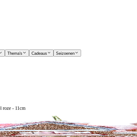
Thema's
Cadeaus
Seizoenen
l roze - 11cm