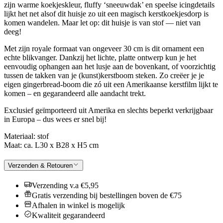
zijn warme koekjeskleur, fluffy ‘sneeuwdak’ en speelse icingdetails
lijkt het net alsof dit huisje zo uit een magisch kerstkoekjesdorp is
komen wandelen. Maar let op: dit huisje is van stof — niet van
deeg!
Met zijn royale formaat van ongeveer 30 cm is dit ornament een
echte blikvanger. Dankzij het lichte, platte ontwerp kun je het
eenvoudig ophangen aan het lusje aan de bovenkant, of voorzichtig
tussen de takken van je (kunst)kerstboom steken. Zo creëer je je
eigen gingerbread-boom die zó uit een Amerikaanse kerstfilm lijkt te
komen – en gegarandeerd alle aandacht trekt.
Exclusief geïmporteerd uit Amerika en slechts beperkt verkrijgbaar
in Europa – dus wees er snel bij!
Materiaal: stof
Maat: ca. L30 x B28 x H5 cm
Verzenden & Retouren
Verzending v.a €5,95
Gratis verzending bij bestellingen boven de €75
Afhalen in winkel is mogelijk
Kwaliteit gegarandeerd