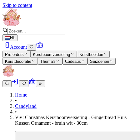
Skip to content
NL
Account
Pre-orders
Kerstboomversiering
Kerstbeelden
Kerstdecoratie
Thema's
Cadeaus
Seizoenen
Home
•
Candyland
•
Viv! Christmas Kerstboomversiering - Gingerbread Huis
Kussen Ornament - bruin wit - 30cm