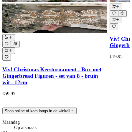
Viv! Chr
Gingerbr
€19.95
Viv! Christmas Kerstornament - Box met
Gingerbread Figuren - set van 8 - bruin
wit - 12cm
€59.95
Shop online of kom langs in de winkel!
Maandag
Op afspraak