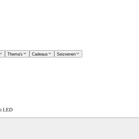
Thema's
Cadeaus
Seizoenen
 en LED