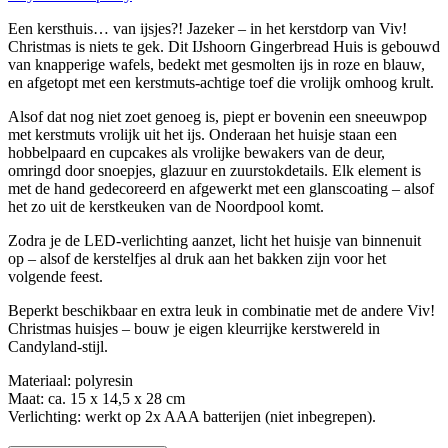
Een kersthuis… van ijsjes?! Jazeker – in het kerstdorp van Viv!
Christmas is niets te gek. Dit IJshoorn Gingerbread Huis is gebouwd
van knapperige wafels, bedekt met gesmolten ijs in roze en blauw,
en afgetopt met een kerstmuts-achtige toef die vrolijk omhoog krult.
Alsof dat nog niet zoet genoeg is, piept er bovenin een sneeuwpop
met kerstmuts vrolijk uit het ijs. Onderaan het huisje staan een
hobbelpaard en cupcakes als vrolijke bewakers van de deur,
omringd door snoepjes, glazuur en zuurstokdetails. Elk element is
met de hand gedecoreerd en afgewerkt met een glanscoating – alsof
het zo uit de kerstkeuken van de Noordpool komt.
Zodra je de LED-verlichting aanzet, licht het huisje van binnenuit
op – alsof de kerstelfjes al druk aan het bakken zijn voor het
volgende feest.
Beperkt beschikbaar en extra leuk in combinatie met de andere Viv!
Christmas huisjes – bouw je eigen kleurrijke kerstwereld in
Candyland-stijl.
Materiaal: polyresin
Maat: ca. 15 x 14,5 x 28 cm
Verlichting: werkt op 2x AAA batterijen (niet inbegrepen).