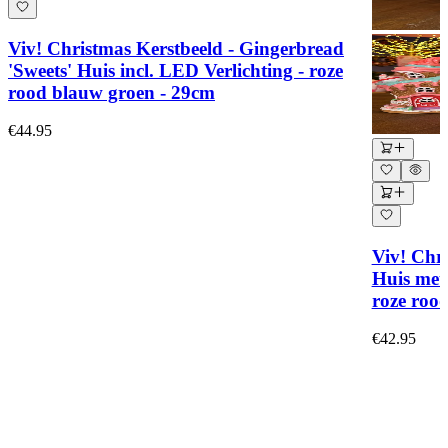
Viv! Christmas Kerstbeeld - Gingerbread
'Sweets' Huis incl. LED Verlichting - roze
rood blauw groen - 29cm
€44.95
Viv! Chr
Huis met 
roze roo
€42.95