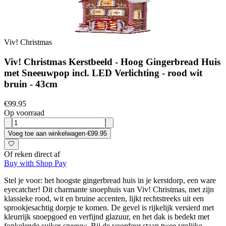
Viv! Christmas
Viv! Christmas Kerstbeeld - Hoog Gingerbread Huis
met Sneeuwpop incl. LED Verlichting - rood wit
bruin - 43cm
€99.95
Op voorraad
Voeg toe aan winkelwagen
·
€99.95
Of reken direct af
Buy with Shop Pay
Stel je voor: het hoogste gingerbread huis in je kerstdorp, een ware
eyecatcher! Dit charmante snoephuis van Viv! Christmas, met zijn
klassieke rood, wit en bruine accenten, lijkt rechtstreeks uit een
sprookjesachtig dorpje te komen. De gevel is rijkelijk versierd met
kleurrijk snoepgoed en verfijnd glazuur, en het dak is bedekt met
fonkelende suiker-sneeuw. Bij de voordeur staan twee vrolijke