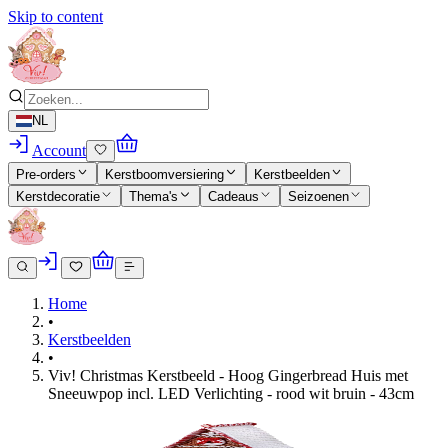
Skip to content
NL
Account
Pre-orders
Kerstboomversiering
Kerstbeelden
Kerstdecoratie
Thema's
Cadeaus
Seizoenen
Home
•
Kerstbeelden
•
Viv! Christmas Kerstbeeld - Hoog Gingerbread Huis met
Sneeuwpop incl. LED Verlichting - rood wit bruin - 43cm