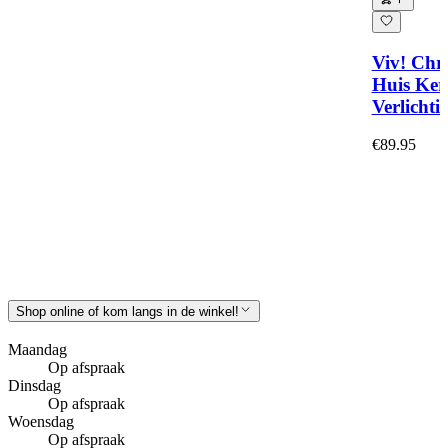
Viv! Chr
Huis Ker
Verlichti
€89.95
Shop online of kom langs in de winkel!
Maandag
Op afspraak
Dinsdag
Op afspraak
Woensdag
Op afspraak