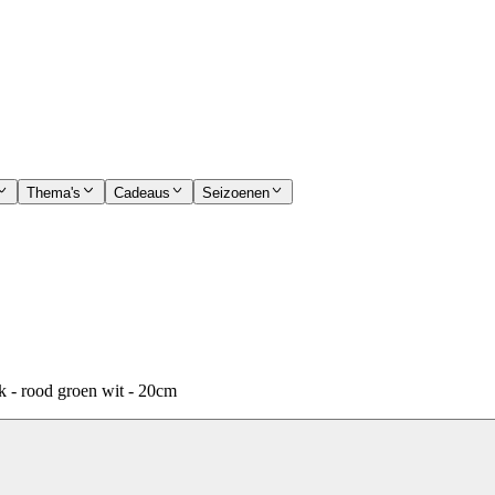
Thema's
Cadeaus
Seizoenen
k - rood groen wit - 20cm