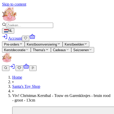
Skip to content
NL
Account
Pre-orders
Kerstboomversiering
Kerstbeelden
Kerstdecoratie
Thema's
Cadeaus
Seizoenen
Home
•
Santa's Toy Shop
•
Viv! Christmas Kerstbal - Touw en Garenklosjes - bruin rood
- groot - 13cm