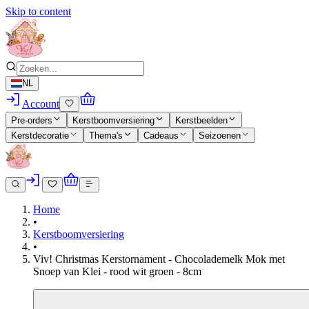
Skip to content
NL
Account
Pre-orders
Kerstboomversiering
Kerstbeelden
Kerstdecoratie
Thema's
Cadeaus
Seizoenen
Home
•
Kerstboomversiering
•
Viv! Christmas Kerstornament - Chocolademelk Mok met
Snoep van Klei - rood wit groen - 8cm