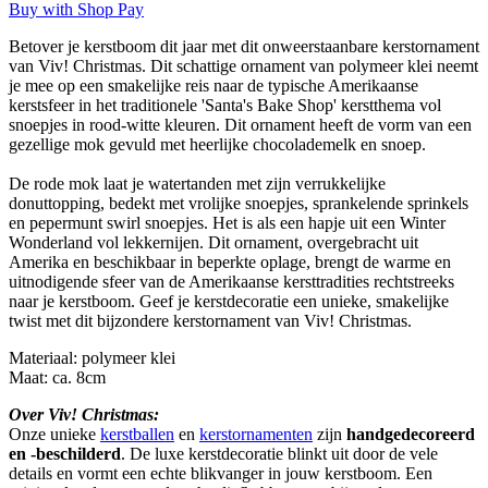
Buy with Shop Pay
Betover je kerstboom dit jaar met dit onweerstaanbare kerstornament
van Viv! Christmas. Dit schattige ornament van polymeer klei neemt
je mee op een smakelijke reis naar de typische Amerikaanse
kerstsfeer in het traditionele 'Santa's Bake Shop' kerstthema vol
snoepjes in rood-witte kleuren. Dit ornament heeft de vorm van een
gezellige mok gevuld met heerlijke chocolademelk en snoep.
De rode mok laat je watertanden met zijn verrukkelijke
donuttopping, bedekt met vrolijke snoepjes, sprankelende sprinkels
en pepermunt swirl snoepjes. Het is als een hapje uit een Winter
Wonderland vol lekkernijen. Dit ornament, overgebracht uit
Amerika en beschikbaar in beperkte oplage, brengt de warme en
uitnodigende sfeer van de Amerikaanse kersttradities rechtstreeks
naar je kerstboom. Geef je kerstdecoratie een unieke, smakelijke
twist met dit bijzondere kerstornament van Viv! Christmas.
Materiaal: polymeer klei
Maat: ca. 8cm
Over Viv! Christmas:
Onze unieke
kerstballen
en
kerstornamenten
zijn
handgedecoreerd
en -beschilderd
. De luxe kerstdecoratie blinkt uit door de vele
details en vormt een echte blikvanger in jouw kerstboom. Een