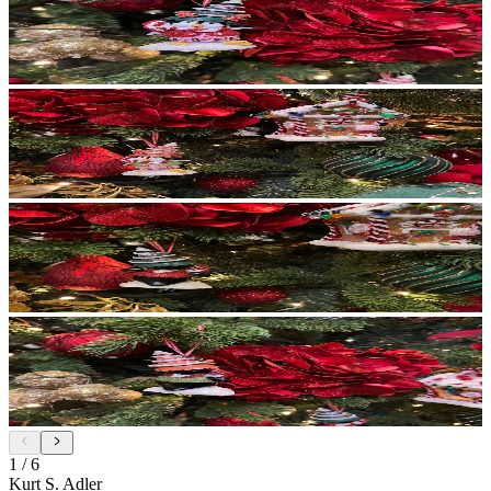
1
/
6
Kurt S. Adler