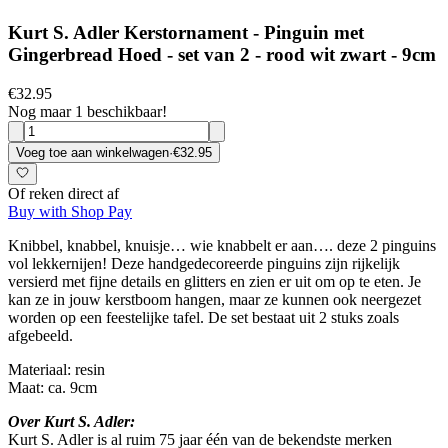
Kurt S. Adler Kerstornament - Pinguin met
Gingerbread Hoed - set van 2 - rood wit zwart - 9cm
€32.95
Nog maar 1 beschikbaar!
Voeg toe aan winkelwagen
·
€32.95
Of reken direct af
Buy with Shop Pay
Knibbel, knabbel, knuisje… wie knabbelt er aan…. deze 2 pinguins
vol lekkernijen! Deze handgedecoreerde pinguins zijn rijkelijk
versierd met fijne details en glitters en zien er uit om op te eten. Je
kan ze in jouw kerstboom hangen, maar ze kunnen ook neergezet
worden op een feestelijke tafel.
De set bestaat uit 2 stuks zoals
afgebeeld.
Materiaal: resin
Maat: ca. 9cm
Over Kurt S. Adler:
Kurt S. Adler is al ruim 75 jaar één van de bekendste merken