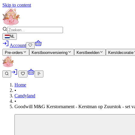
Skip to content
NL
Account
Pre-orders
Kerstboomversiering
Kerstbeelden
Kerstdecoratie
Home
•
Candyland
•
Goodwill M&G Kerstornament - Kerstman op Zuurstok - set van