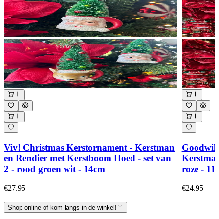
Viv! Christmas Kerstornament - Kerstman
Goodwil
en Rendier met Kerstboom Hoed - set van
Kerstman
2 - rood groen wit - 14cm
roze - 11
€27.95
€24.95
Shop online of kom langs in de winkel!