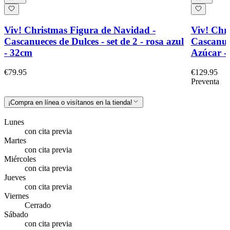
Viv! Christmas Figura de Navidad -
Viv! Chr
Cascanueces de Dulces - set de 2 - rosa azul
Cascanue
- 32cm
Azúcar - 
€79.95
€129.95
Preventa
¡Compra en línea o visítanos en la tienda!
Lunes
con cita previa
Martes
con cita previa
Miércoles
con cita previa
Jueves
con cita previa
Viernes
Cerrado
Sábado
con cita previa