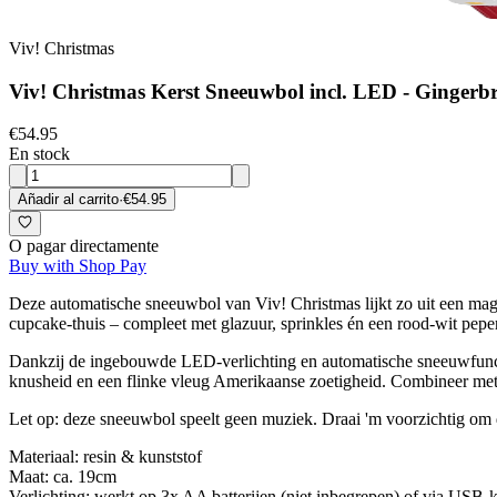
Viv! Christmas
Viv! Christmas Kerst Sneeuwbol incl. LED - Gingerbr
€54.95
En stock
Añadir al carrito
·
€54.95
O pagar directamente
Buy with Shop Pay
Deze automatische sneeuwbol van Viv! Christmas lijkt zo uit een magi
cupcake-thuis – compleet met glazuur, sprinkles én een rood-wit pep
Dankzij de ingebouwde LED-verlichting en automatische sneeuwfunctie 
knusheid en een flinke vleug Amerikaanse zoetigheid. Combineer met
Let op: deze sneeuwbol speelt geen muziek. Draai 'm voorzichtig o
Materiaal: resin & kunststof
Maat: ca. 19cm
Verlichting: werkt op 3x AA batterijen (niet inbegrepen) of via USB-k