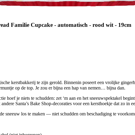
ead Familie Cupcake - automatisch - rood wit - 19cm
sche kerstbakkerij te zijn gerold. Binnenin poseert een vrolijke ginger
ermuntje op de top. Je zou er bijna een hap van nemen… bijna dan.
hoef je niets te schudden: zet ‘m aan en het sneeuwspektakel begint v
 andere Santa’s Bake Shop-decoraties voor een kersthoekje dat zo in e
m de sneeuw los te maken — niet schudden om beschadiging te voorkom
abel (niet inbegrepen).