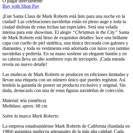
O pagar directamente
Buy with Shop Pay
¡Este Santa Claus de Mark Roberts está listo para una noche en la
ciudad! Las celebraciones navideñas están en pleno auge y toda la
ciudad disfruta de estas fechas tan especiales. Será una velada
intensa para este showman. El alegre
“Christmas in the City”
Santa
de Mark Roberts está lleno de exquisitos detalles: luce una brillante
capa con cuello de piel sintética, una túnica decorada con galones y
diamantes, y toda su vestimenta está adornada con lazos con ramitas
navideñas y pedrería. En su mano sostiene un elegante bastón y en
su cabeza lleva un alto sombrero rojo de terciopelo. ¡Cada mirada
revela un nuevo detalle!
Las muñecas de Mark Roberts se producen en ediciones limitadas y
llevan una etiqueta con un número único que puedes registrar. Así
tendrás la garantía de poseer un producto exclusivo y original. Sin
duda, destacarás con una de estas figuras navideñas de colección.
Material: tela (sintética)
Medidass: aprox. 68 cm
Sobre la marca Mark Roberts:
La empresa estadounidense Mark Roberts de California (fundada en
1984) garantiza muñecos artesanales de la más alta calidad. Cada