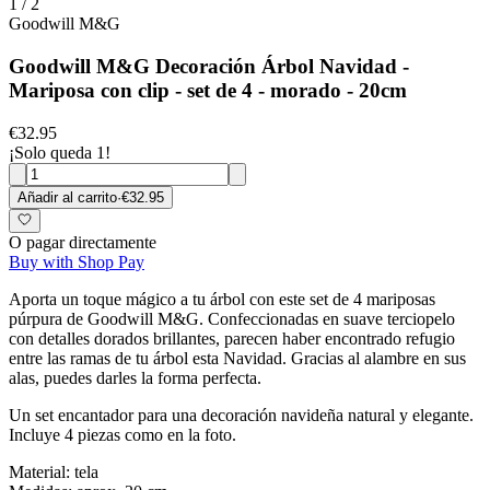
1
/
2
Goodwill M&G
Goodwill M&G Decoración Árbol Navidad -
Mariposa con clip - set de 4 - morado - 20cm
€32.95
¡Solo queda 1!
Añadir al carrito
·
€32.95
O pagar directamente
Buy with Shop Pay
Aporta un toque mágico a tu árbol con este set de 4 mariposas
púrpura de Goodwill M&G. Confeccionadas en suave terciopelo
con detalles dorados brillantes, parecen haber encontrado refugio
entre las ramas de tu árbol esta Navidad. Gracias al alambre en sus
alas, puedes darles la forma perfecta.
Un set encantador para una decoración navideña natural y elegante.
Incluye 4 piezas como en la foto.
Material: tela