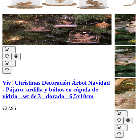
Viv! Christmas Decoración Árbol Navidad
- Pájaro, ardilla y búhos en cúpula de
vidrio - set de 3 - dorado - 6,5x10cm
€22.95