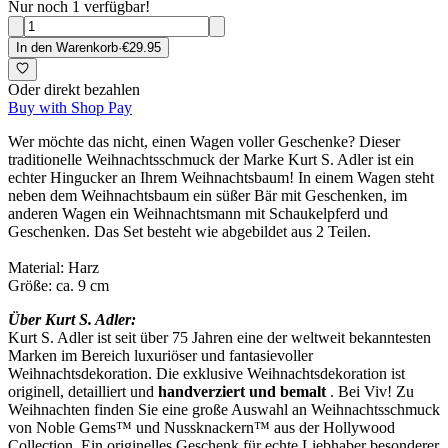
Nur noch 1 verfügbar!
In den Warenkorb
·
€29.95
Oder direkt bezahlen
Buy with Shop Pay
Wer möchte das nicht, einen Wagen voller Geschenke? Dieser
traditionelle Weihnachtsschmuck der Marke Kurt S. Adler ist ein
echter Hingucker an Ihrem Weihnachtsbaum! In einem Wagen steht
neben dem Weihnachtsbaum ein süßer Bär mit Geschenken, im
anderen Wagen ein Weihnachtsmann mit Schaukelpferd und
Geschenken.
Das Set besteht wie abgebildet aus 2 Teilen.
Material: Harz
Größe: ca. 9 cm
Über Kurt S. Adler:
Kurt S. Adler ist seit über 75 Jahren eine der weltweit bekanntesten
Marken im Bereich luxuriöser und fantasievoller
Weihnachtsdekoration. Die exklusive Weihnachtsdekoration ist
originell, detailliert und
handverziert und bemalt
. Bei Viv! Zu
Weihnachten finden Sie eine große Auswahl an Weihnachtsschmuck
von Noble Gems™ und Nussknackern™ aus der Hollywood
Collection. Ein originelles Geschenk für echte Liebhaber besonderer