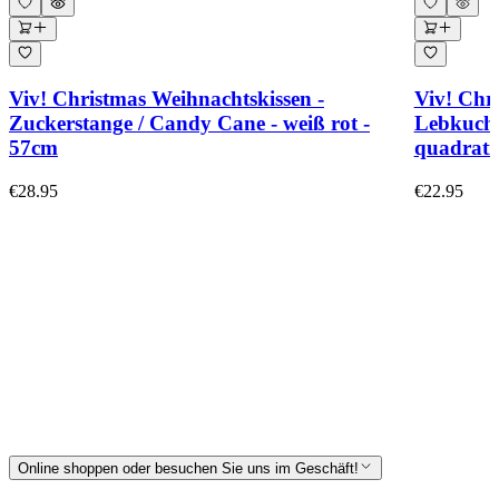
Viv! Christmas Weihnachtskissen -
Viv! Chr
Zuckerstange / Candy Cane - weiß rot -
Lebkuche
57cm
quadrati
€28.95
€22.95
Online shoppen oder besuchen Sie uns im Geschäft!