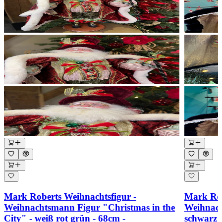
Mark Roberts Weihnachtsfigur -
Mark Rob
Weihnachtsmann Figur "Christmas in the
Weihnach
City" - weiß rot grün - 68cm -
schwarz 