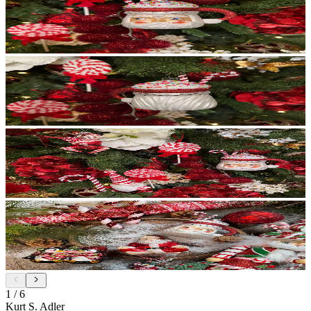
1
/
6
Kurt S. Adler